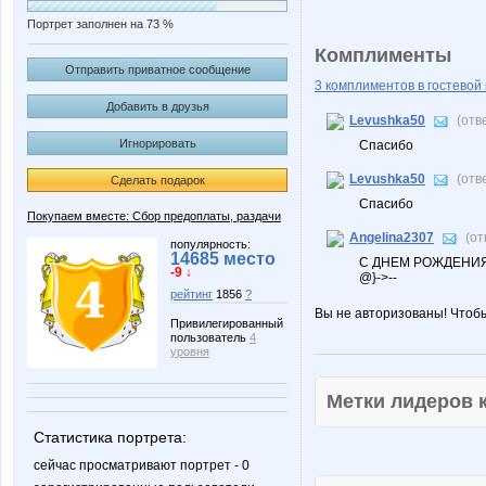
Портрет заполнен на 73 %
Комплименты
Отправить приватное сообщение
3 комплиментов в гостевой 
Добавить в друзья
Levushka50
(отв
Игнорировать
Спасибо
Levushka50
(отв
Сделать подарок
Спасибо
Покупаем вместе: Сбор предоплаты, раздачи
Angelina2307
(от
популярность:
14685 место
С ДНЕМ РОЖДЕНИЯ
-9 ↓
@}->--
рейтинг
1856
?
Вы не авторизованы! Чтоб
Привилегированный
пользователь
4
уровня
Метки лидеров
Статистика портрета:
сейчас просматривают портрет - 0