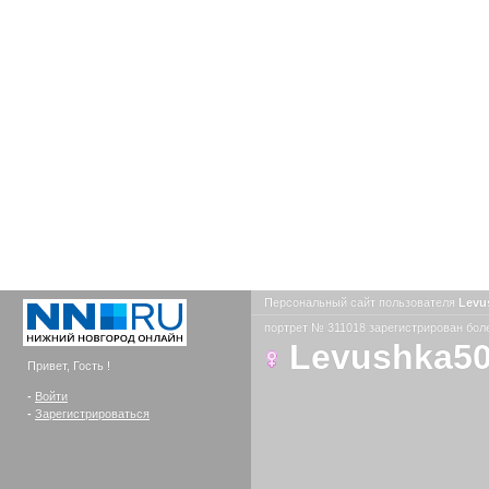
Персональный сайт пользователя
Levu
портрет № 311018 зарегистрирован боле
Levushka5
Привет, Гость !
-
Войти
-
Зарегистрироваться